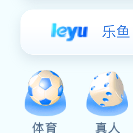
200~300T连续生产线