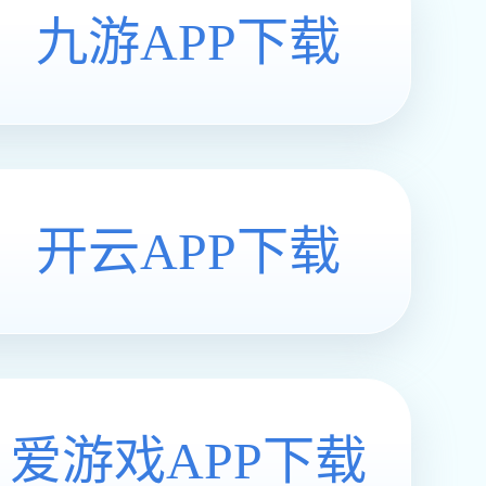
五金模具
技术先进 经验丰富
设备完善 专业人员
查看更多