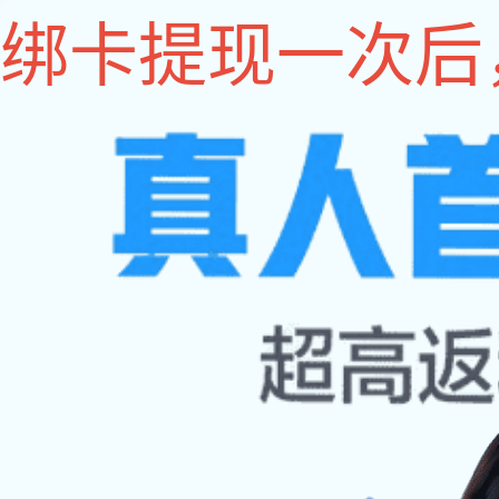
k1体育
k1体育:
k1体育
走进k1体育