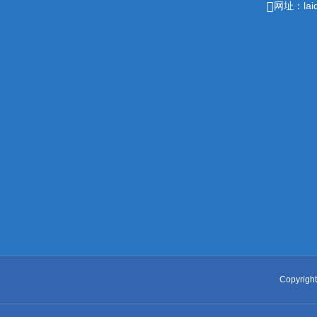
网址：laiq
Copyrig