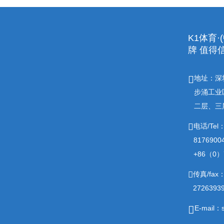
K1体育·
牌 值得
地址：深
步涌工业
二层、三
电话/Tel
817690
+86（0）7
传真/fax
2726393
E-mail：