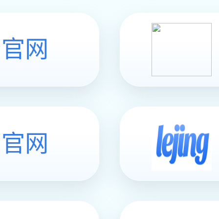
设计课 模
大型模具零部件加工设备，满足各类模具零件加工；专业人员、