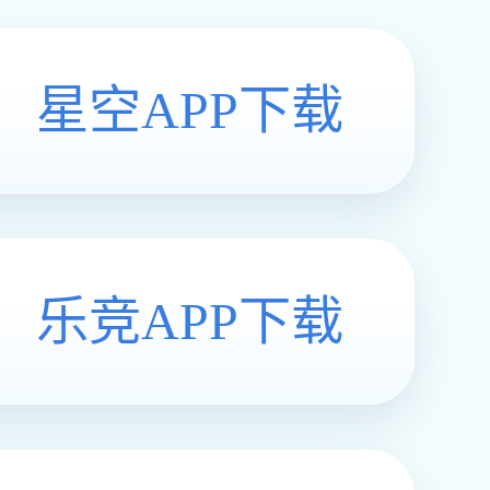
具 料带
精密设备对零部件3D检测，确保精度。