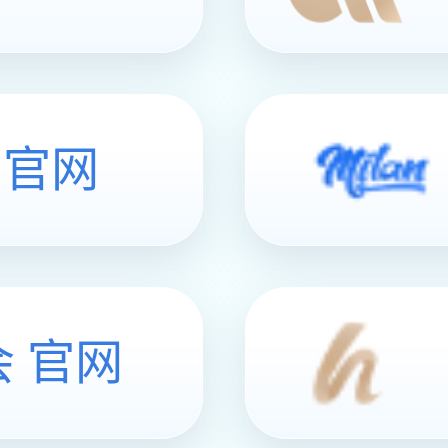
天窗1 天窗2
器人生产线：CO2焊、激光焊，氩弧焊，伺服电阻焊
，自动化的焊接设备，经验丰富的焊接人员