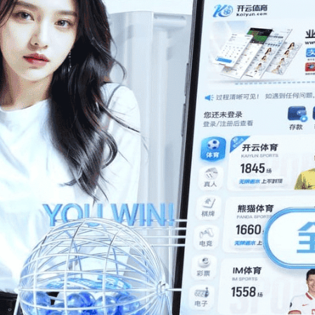
业务实施全程项目管理，业务、工程、模具技术等部门参与，以