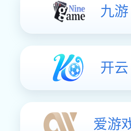
龙门C
模具装配调试：
2.冲压技术
冲压加工：专业
其中针对汽车天