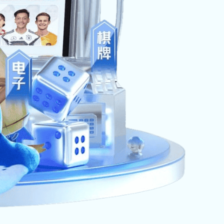
为客户提供前期设计技术支持（DFMER)，减少后