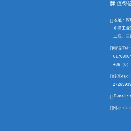
牌 值得
地址：深
步涌工业
二层、三
电话/Tel
817690
+86（0）7
传真/fax
2726393
E-mail：
网址：laiq