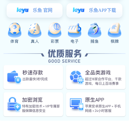
OA家
典型料
汽车天
减震器
焊
焊接部
组装部