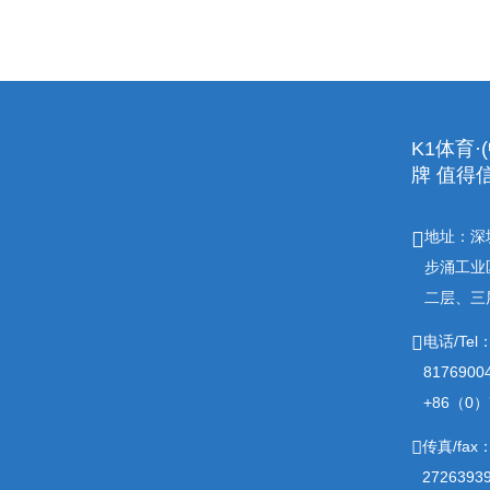
K1体育·
牌 值得
地址：深
步涌工业
二层、三
电话/Tel
817690
+86（0）7
传真/fax
2726393