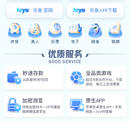
OA家
典型料
汽车天
减震器
焊
焊接部
组装部