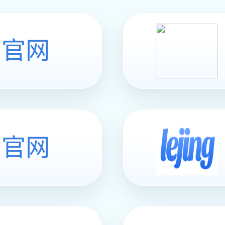
OA部品
OA部品
k1体育
上一页
1
2
3
下一
产品展示
走进k
五金模具
公司简介
二层、三层及5#厂房整栋
模具样品
k1体育
755-81769201
冲压产品
经营理念