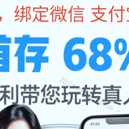
设备展示
产品展示
产品中心
PRODUCTS