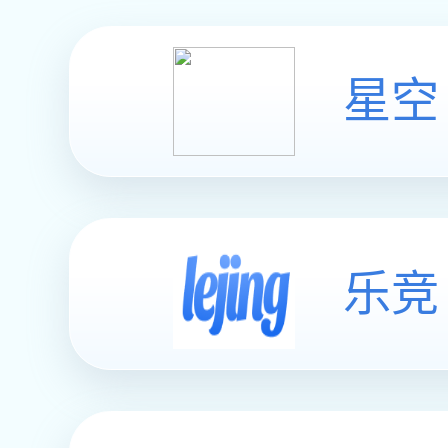
K1体育·(中国区)-十年品牌 值得信赖
地址：深圳市宝安区沙井街道步涌工业区D区4#厂房一层、
电话/Tel：+86（0）755-81769004 直线电话/Tel：+86（0）