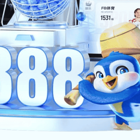
OA部品
OA部品