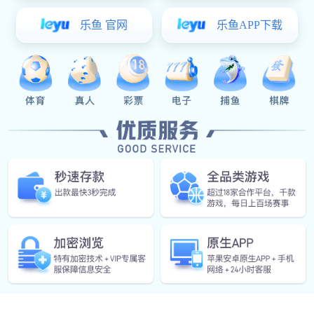
OA家
典型料
汽车天
减震器
焊
焊接部
组装部