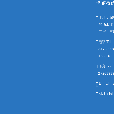
牌 值得
地址：深
步涌工业
二层、三
电话/Tel
817690
+86（0）7
传真/fax
2726393
E-mail：
网址：laiq